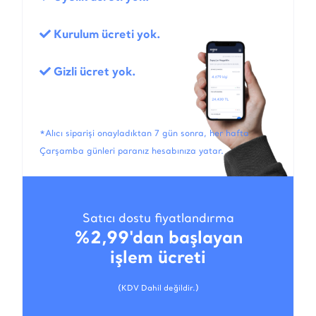
Kurulum ücreti yok.
Gizli ücret yok.
*Alıcı siparişi onayladıktan 7 gün sonra, her hafta
Çarşamba günleri paranız hesabınıza yatar.
Satıcı dostu fiyatlandırma
%2,99'dan başlayan
işlem ücreti
(KDV Dahil değildir.)