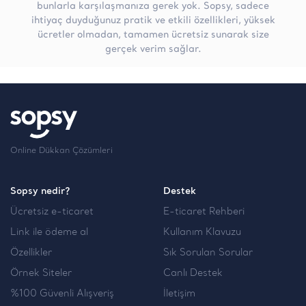
bunlarla karşılaşmanıza gerek yok. Sopsy, sadece
ihtiyaç duyduğunuz pratik ve etkili özellikleri, yüksek
ücretler olmadan, tamamen ücretsiz sunarak size
gerçek verim sağlar.
Online Dükkan Çözümleri
Sopsy nedir?
Destek
Ücretsiz e-ticaret
E-ticaret Rehberi
Link ile ödeme al
Kullanım Klavuzu
Özellikler
Sık Sorulan Sorular
Örnek Siteler
Canlı Destek
%100 Güvenli Alışveriş
İletişim